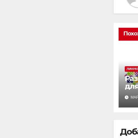
Похо
ЛИНУКС
Раз
для
Lin
МАР
Доб