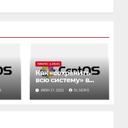
ЛИНУКС (LINUX)
Как «сохранить
всю систему» в
Linux (бэкап
G
ИЮН 17, 2021
SLSERG
системы в CentOS)