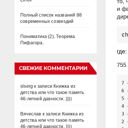
то,
и ф
Полный список названий 88
дир
современных созвездий
c
Пониматика (2). Теорема
Пифагора.
где:
755
СВЕЖИЕ КОММЕНТАРИИ
7 
slserg
к записи
Книжка из
6 
детства или что такое память
5 
46-летней давности. ))))
4 
3 
Вячеслав
к записи
Книжка из
детства или что такое память
2 
46-летней давности. ))))