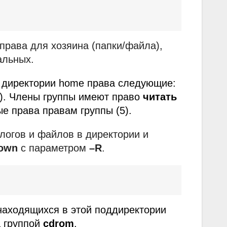
 права для хозяина (папки/файла),
альных.
 в директории home права следующие:
). Члены группы имеют право
читать
е права правам группы (5).
логов и файлов в директории и
own
с параметром
–R
.
находящихся в этой поддиректории
а группой
cdrom
.