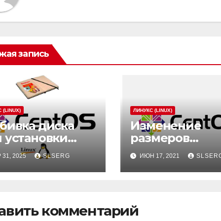
жая запись
 (LINUX)
ЛИНУКС (LINUX)
бивка диска
Изменение
 установки
размеров
ux
разделов LVM
 31, 2025
SLSERG
ИЮН 17, 2021
SLSER
(проверено на
CentOS)
авить комментарий