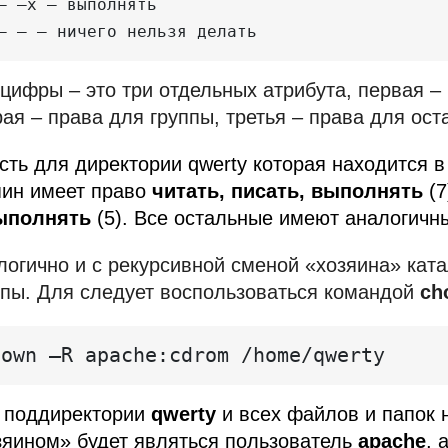
— —x — выполнять

 цифры – это три отдельных атрибута, первая –
рая – права для группы, третья – права для ост
есть для директории qwerty которая находится
яин имеет право
читать, писать, выполнять
(7
ыполнять
(5). Все остальные имеют аналогичны
логично и с рекурсивной сменой «хозяина» ката
ппы. Для следует воспользоваться командой
ch
hown –R apache:cdrom /home/qwerty
 поддиректории
qwerty
и всех файлов и папок 
зяином» будет являться пользователь
apache
, 