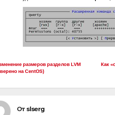
вигация
зменение размеров разделов LVM
Как «
оверено на CentOS)
писям
От
slserg