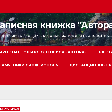
аписная книжка "Автор
 полезных "вещах", которые запоминать хлопотно, 
ИРОК НАСТОЛЬНОГО ТЕННИСА «АВТОРА»
ЭЛЕКТ
ПАМЯТНИКИ СИМФЕРОПОЛЯ
ДИСТАНЦИОННЫЕ К
ЛИНУКС (LINUX)