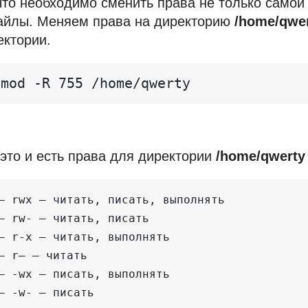
 что необходимо сменить права не только самой
айлы. Меняем права на директорию
/home/qwe
ектории.
hmod -R 755 /home/qwerty
 это и есть права для директории
/home/qwerty
— rwx — читать, писать, выполнять

— rw- — читать, писать

— r-x — читать, выполнять

— r— — читать

— -wx — писать, выполнять

— -w- — писать
